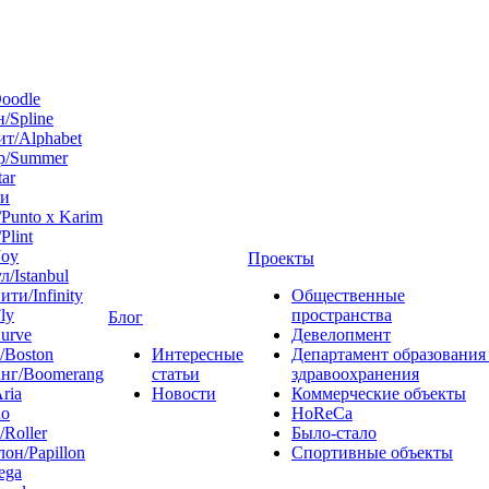
oodle
/Spline
т/Alphabet
р/Summer
tar
 и
Punto x Karim
Plint
Joy
Проекты
л/Istanbul
ти/Infinity
Общественные
ly
пространства
Блог
urve
Девелопмент
/Boston
Интересные
Департамент образования
нг/Boomerang
статьи
здравоохранения
ria
Новости
Коммерческие объекты
do
HoReCa
/Roller
Было-стало
он/Papillon
Спортивные объекты
ega