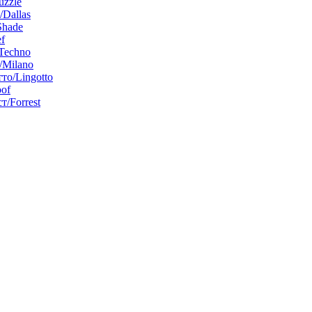
uzzle
/Dallas
Shade
f
Techno
Milano
то/Lingotto
of
т/Forrest