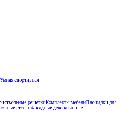
Умная спортивная
риствольные решетки
Комплекты мебели
Площадки для
порные стенки
Фасадные декоративные