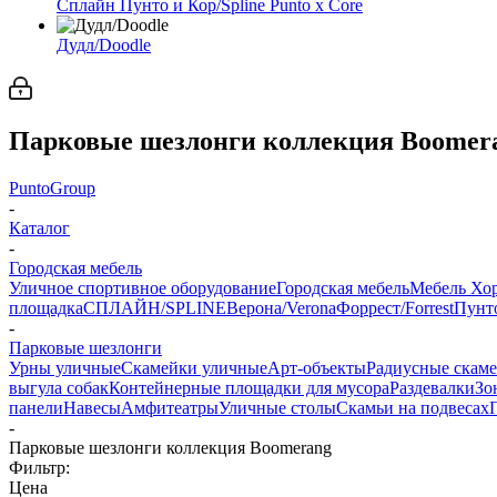
Сплайн Пунто и Кор/Spline Punto x Core
Дудл/Doodle
Парковые шезлонги коллекция Boomer
PuntoGroup
-
Каталог
-
Городская мебель
Уличное спортивное оборудование
Городская мебель
Мебель Хо
площадка
СПЛАЙН/SPLINE
Верона/Verona
Форрест/Forrest
Пунто
-
Парковые шезлонги
Урны уличные
Скамейки уличные
Арт-объекты
Радиусные скам
выгула собак
Контейнерные площадки для мусора
Раздевалки
Зо
панели
Навесы
Амфитеатры
Уличные столы
Скамьи на подвесах
-
Парковые шезлонги коллекция Boomerang
Фильтр:
Цена