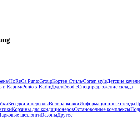
ang
река/HoReCa PuntoGroup
Кортен Стиль/Corten style
Детские качели
 и Карим/Punto x Karim
Дудл/Doodle
Спецпредложение склада
ейки
Беседки и перголы
Велопарковки
Информационные стенды
П
нтики
Корзины для кондиционеров
Остановочные комплексы
Под
Парковые шезлонги
Вазоны
Другое