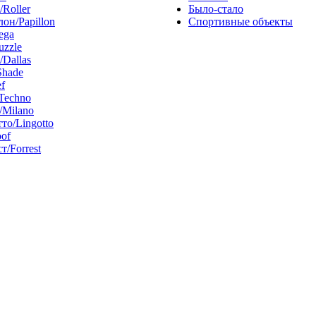
/Roller
Было-стало
он/Papillon
Спортивные объекты
ega
uzzle
/Dallas
Shade
f
Techno
Milano
то/Lingotto
of
т/Forrest