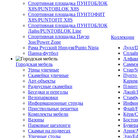
Спортивная площадка ПУНТОБЛОК
X8S/PUNTOBLOK X8S
Спортивная площадка ПУНТОФИТ
X8S/PUNTOFIT X8S
Спортивная площадка ПУНТОБЛОК
Лайн/PUNTOBLOK Line
Спортивная площадка Пауэр
Коллекции
Зон/Power Zone
Рама Русский Ниндзя/Punto Ninja
Дудл/D
Панна-футбол
Сплайн
Алфави
Городская мебель
Саммэ
Урны уличные
Стар/S
Скамейки уличные
Пунто
Арт-объекты
Карим/
Радиусные скамейки
Плинт/
Беседки и перголы
Джой/
Велопарковки
Стамбу
Информационные стенды
Инфини
Приствольные решетки
Флай/F
Комплекты мебели
Кёрв/C
Вазоны
Бостон
Парковые шезлонги
Бумера
Скамьи на подвесах
Ария/A
Уличные столы
Эдо/E