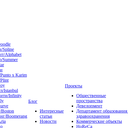
oodle
/Spline
т/Alphabet
р/Summer
tar
 и
Punto x Karim
Plint
Joy
Проекты
л/Istanbul
ти/Infinity
Общественные
ly
пространства
Блог
urve
Девелопмент
/Boston
Интересные
Департамент образования
нг/Boomerang
статьи
здравоохранения
ria
Новости
Коммерческие объекты
do
HoReCa