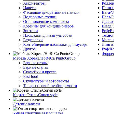
Амфитеатры
Роллер
Навесы
Папилл
Фасадные декоративные панели
Вега/V
Подпорные стенки
Пазл/P
Остановочные комплексы
Даллас
Корзины для кондиционеров
Шадэ/
Зонтики
Риф/Re
Площадки для выгула собак
Техно/
Раздевалки
Милан/
Контейнерные площадки для мусора
Лингот
Другое
Руф/Ro
Форрес
Мебель Хорека/HoReCa PuntoGroup
Барные столы
Барные стулья
Скамейки и кресла
Fast food
Скульптуры и артобъекты
Товары первой необходимости
Кортен Стиль/Corten style
Детские качели
Умная спортивная площадка