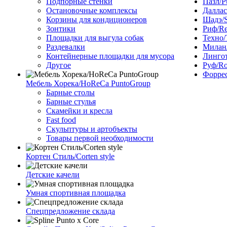
Подпорные стенки
Пазл/P
Остановочные комплексы
Даллас
Корзины для кондиционеров
Шадэ/
Зонтики
Риф/Re
Площадки для выгула собак
Техно/
Раздевалки
Милан/
Контейнерные площадки для мусора
Лингот
Другое
Руф/Ro
Форрес
Мебель Хорека/HoReCa PuntoGroup
Барные столы
Барные стулья
Скамейки и кресла
Fast food
Скульптуры и артобъекты
Товары первой необходимости
Кортен Стиль/Corten style
Детские качели
Умная спортивная площадка
Спецпредложение склада