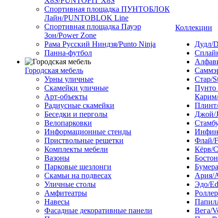
X8S/PUNTOFIT X8S
Спортивная площадка ПУНТОБЛОК
Лайн/PUNTOBLOK Line
Спортивная площадка Пауэр
Коллекции
Зон/Power Zone
Рама Русский Ниндзя/Punto Ninja
Дудл/D
Панна-футбол
Сплайн
Алфави
Городская мебель
Саммэ
Урны уличные
Стар/S
Скамейки уличные
Пунто
Арт-объекты
Карим/
Радиусные скамейки
Плинт/
Беседки и перголы
Джой/
Велопарковки
Стамбу
Информационные стенды
Инфини
Приствольные решетки
Флай/F
Комплекты мебели
Кёрв/C
Вазоны
Бостон
Парковые шезлонги
Бумера
Скамьи на подвесах
Ария/A
Уличные столы
Эдо/E
Амфитеатры
Роллер
Навесы
Папилл
Фасадные декоративные панели
Вега/V