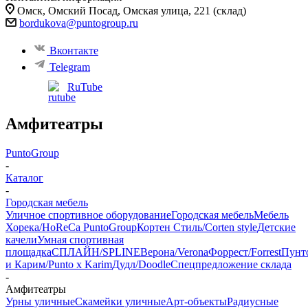
Омск, ​Омский Посад, Омская улица, 221 (склад)
bordukova@puntogroup.ru
Вконтакте
Telegram
RuTube
Амфитеатры
PuntoGroup
-
Каталог
-
Городская мебель
Уличное спортивное оборудование
Городская мебель
Мебель
Хорека/HoReCa PuntoGroup
Кортен Стиль/Corten style
Детские
качели
Умная спортивная
площадка
СПЛАЙН/SPLINE
Верона/Verona
Форрест/Forrest
Пунт
и Карим/Punto x Karim
Дудл/Doodle
Спецпредложение склада
-
Амфитеатры
Урны уличные
Скамейки уличные
Арт-объекты
Радиусные