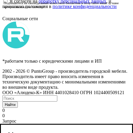
Я согласен на
обработку персональных данных
, и
Подпишитесь на еженедельный новостной бюллетень и получайте наши лучшие
принимаю положения в
политике конфиденциальности
материалы каждую пятницу!
Социальные сети
*работаем только с юридическими лицами и ИП
2002 - 2026 © PuntoGroup - производитель городской мебели.
Производитель имеет право вносить изменения в
техническую документацию с минимальными изменениями
во внешнем виде продукта.
ООО «Алюдеко-К» ИНН 4401028410 ОГРН 1024400509121
Найти
0
0
Запрос
Сайт использует cookies и сервис веб-аналитики Яндекс