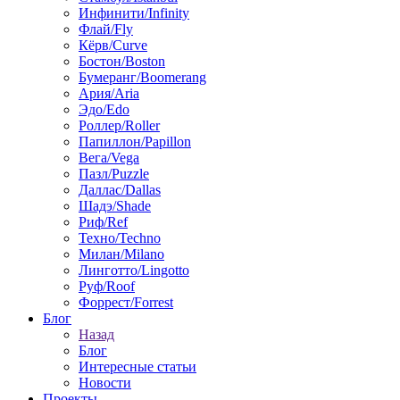
Инфинити/Infinity
Флай/Fly
Кёрв/Curve
Бостон/Boston
Бумеранг/Boomerang
Ария/Aria
Эдо/Edo
Роллер/Roller
Папиллон/Papillon
Вега/Vega
Пазл/Puzzle
Даллас/Dallas
Шадэ/Shade
Риф/Ref
Техно/Techno
Милан/Milano
Линготто/Lingotto
Руф/Roof
Форрест/Forrest
Блог
Назад
Блог
Интересные статьи
Новости
Проекты