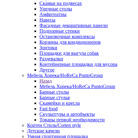
Скамьи на подвесах
Уличные столы
Амфитеатры
Навесы
Фасадные декоративные панели
Подпорные стенки
Остановочные комплексы
Корзины для кондиционеров
Зонтики
Площадки для выгула собак
Раздевалки
Контейнерные площадки для мусора
Другое
Мебель Хорека/HoReCa PuntoGroup
Назад
Мебель Хорека/HoReCa PuntoGroup
Барные столы
Барные стулья
Скамейки и кресла
Fast food
Скульптуры и артобъекты
Товары первой необходимости
Кортен Стиль/Corten style
Детские качели
Умная спортивная площадка