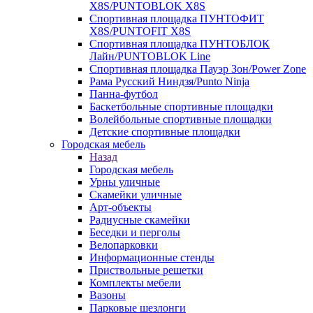
X8S/PUNTOBLOK X8S
Спортивная площадка ПУНТОФИТ
X8S/PUNTOFIT X8S
Спортивная площадка ПУНТОБЛОК
Лайн/PUNTOBLOK Line
Спортивная площадка Пауэр Зон/Power Zone
Рама Русский Ниндзя/Punto Ninja
Панна-футбол
Баскетбольные спортивные площадки
Волейбольные спортивные площадки
Детские спортивные площадки
Городская мебель
Назад
Городская мебель
Урны уличные
Скамейки уличные
Арт-объекты
Радиусные скамейки
Беседки и перголы
Велопарковки
Информационные стенды
Приствольные решетки
Комплекты мебели
Вазоны
Парковые шезлонги