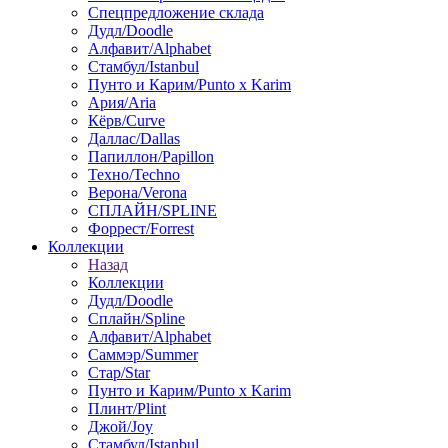
Спецпредложение склада
Дудл/Doodle
Алфавит/Alphabet
Стамбул/Istanbul
Пунто и Карим/Punto x Karim
Ария/Aria
Кёрв/Curve
Даллас/Dallas
Папиллон/Papillon
Техно/Techno
Верона/Verona
СПЛАЙН/SPLINE
Форрест/Forrest
Коллекции
Назад
Коллекции
Дудл/Doodle
Сплайн/Spline
Алфавит/Alphabet
Саммэр/Summer
Стар/Star
Пунто и Карим/Punto x Karim
Плинт/Plint
Джой/Joy
Стамбул/Istanbul