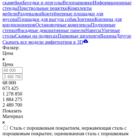
скамейки
Беседки и перголы
Велопарковки
Информационные
стенды
Приствольные решетки
Комплекты
мебели
Раздевалки
Контейнерные площадки для
мусора
Площадки для выгула собак
Зонтики
Корзины для
кондиционеров
Остановочные комплексы
Подпорные
стенки
Фасадные декоративные панели
Навесы
Уличные
столы
Скамьи на подвесах
Парковые шезлонги
Вазоны
Другое
Скачать все модели амфитеатров в 3D
Фильтр:
Цена
Цена
68 000
673 425
1 278 850
1 884 275
2 489 700
Показать
Материал
Сталь с порошковым покрытием, нержавеющая сталь с
порошковым покрытие, оцинкованная сталь с порошковым