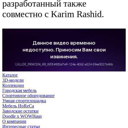
разработанный также
совместно с Karim Rashid.
Каталог
3D-модели
Коллекции
Городская мебель
Спортивное оборудование
Умная спортплощадка
Мебель HoReCa
Заводские остатки
Doodle x WOWHaus
О компании
Интересные статьи