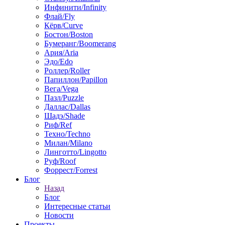
Инфинити/Infinity
Флай/Fly
Кёрв/Curve
Бостон/Boston
Бумеранг/Boomerang
Ария/Aria
Эдо/Edo
Роллер/Roller
Папиллон/Papillon
Вега/Vega
Пазл/Puzzle
Даллас/Dallas
Шадэ/Shade
Риф/Ref
Техно/Techno
Милан/Milano
Линготто/Lingotto
Руф/Roof
Форрест/Forrest
Блог
Назад
Блог
Интересные статьи
Новости
Проекты