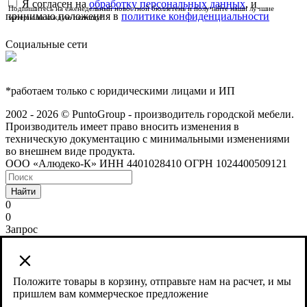
Я согласен на
обработку персональных данных
, и
Подпишитесь на еженедельный новостной бюллетень и получайте наши лучшие
принимаю положения в
политике конфиденциальности
материалы каждую пятницу!
Социальные сети
*работаем только с юридическими лицами и ИП
2002 - 2026 © PuntoGroup - производитель городской мебели.
Производитель имеет право вносить изменения в
техническую документацию с минимальными изменениями
во внешнем виде продукта.
ООО «Алюдеко-К» ИНН 4401028410 ОГРН 1024400509121
Найти
0
0
Запрос
Сайт использует cookies и сервис веб-аналитики Яндекс
Метрика, предоставляемый компанией ООО «ЯНДЕКС»,
119021, Россия, Москва, ул. Л. Толстого, 16.
Положите товары в корзину, отправьте нам на расчет, и мы
пришлем вам коммерческое предложение
Согласие на обработку персональных данных