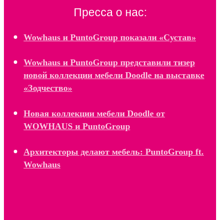
Пресса о нас:
Wowhaus и PuntoGroup показали «Сустав»
Wowhaus и PuntoGroup представили тизер
новой коллекции мебели Doodle на выставке
«Зодчество»
Новая коллекции мебели Doodle от
WOWHAUS и PuntoGroup
Архитекторы делают мебель: PuntoGroup ft.
Wowhaus