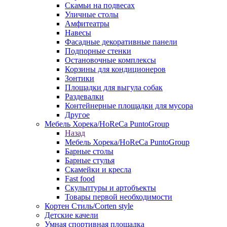
Скамьи на подвесах
Уличные столы
Амфитеатры
Навесы
Фасадные декоративные панели
Подпорные стенки
Остановочные комплексы
Корзины для кондиционеров
Зонтики
Площадки для выгула собак
Раздевалки
Контейнерные площадки для мусора
Другое
Мебель Хорека/HoReCa PuntoGroup
Назад
Мебель Хорека/HoReCa PuntoGroup
Барные столы
Барные стулья
Скамейки и кресла
Fast food
Скульптуры и артобъекты
Товары первой необходимости
Кортен Стиль/Corten style
Детские качели
Умная спортивная площадка