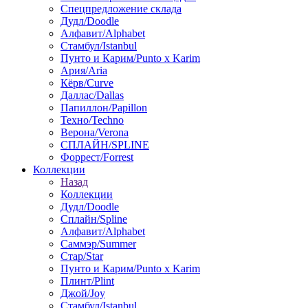
Спецпредложение склада
Дудл/Doodle
Алфавит/Alphabet
Стамбул/Istanbul
Пунто и Карим/Punto x Karim
Ария/Aria
Кёрв/Curve
Даллас/Dallas
Папиллон/Papillon
Техно/Techno
Верона/Verona
СПЛАЙН/SPLINE
Форрест/Forrest
Коллекции
Назад
Коллекции
Дудл/Doodle
Сплайн/Spline
Алфавит/Alphabet
Саммэр/Summer
Стар/Star
Пунто и Карим/Punto x Karim
Плинт/Plint
Джой/Joy
Стамбул/Istanbul