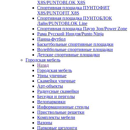
X8S/PUNTOBLOK X8S
Спортивная площадка ПУНТОФИТ
X8S/PUNTOFIT X8S
Спортивная площадка ПУНТОБЛОК
Лайн/PUNTOBLOK Line
Спортивная площадка Пауэр Зон/Power Zone
Рама Русский Ниндзя/Punto Ninja
Панна-футбол
Баскетбольные спортивные площадки
Волейбольные спортивные площадки
Детские спортивные площадки
Городская мебель
Назад
Городская мебель
Урны уличные
Скамейки уличные
Арт-объекты
Радиусные скамейки
Беседки и перголы
Велопарковки
Информационные стенды
Приствольные решетки
Комплекты мебели
Вазоны
Парковые шезлонги