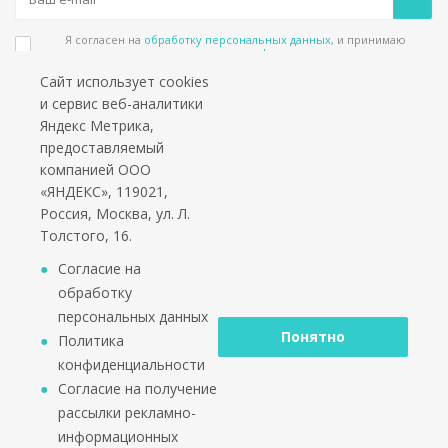
Я согласен на
обработку персональных данных
, и принимаю
положения в
политике конфиденциальности
Сайт использует cookies
Подпишитесь на еженедельный новостной бюллетень и получайте наши
и сервис веб-аналитики
лучшие материалы каждую пятницу!
Яндекс Метрика,
предоставляемый
Социальные сети
компанией ООО
«ЯНДЕКС», 119021,
Россия, Москва, ул. Л.
Толстого, 16.
*работаем только с юридическими лицами и ИП
Согласие на
обработку
персональных данных
Понятно
Политика
конфиденциальности
2002 - 2026 © PuntoGroup - производитель городской
Согласие на получение
мебели.
рассылки рекламно-
Производитель имеет право вносить изменения в
информационных
техническую документацию с минимальными