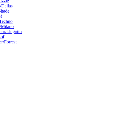
uzzle
/Dallas
Shade
f
Techno
Milano
то/Lingotto
of
т/Forrest