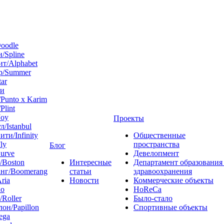
oodle
/Spline
т/Alphabet
р/Summer
tar
 и
Punto x Karim
Plint
Joy
Проекты
л/Istanbul
ти/Infinity
Общественные
ly
пространства
Блог
urve
Девелопмент
/Boston
Интересные
Департамент образования
нг/Boomerang
статьи
здравоохранения
ria
Новости
Коммерческие объекты
do
HoReCa
/Roller
Было-стало
он/Papillon
Спортивные объекты
ega