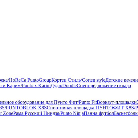
река/HoReCa PuntoGroup
Кортен Стиль/Corten style
Детские качели
 и Карим/Punto x Karim
Дудл/Doodle
Спецпредложение склада
льное оборудование для Пунто Фит/Punto Fit
Воркаут-площадки
X8S/PUNTOBLOK X8S
Спортивная площадка ПУНТОФИТ X8S/
r Zone
Рама Русский Ниндзя/Punto Ninja
Панна-футбол
Баскетбол