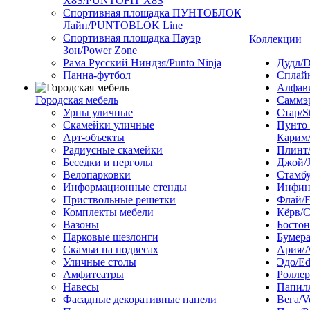
X8S/PUNTOFIT X8S
Спортивная площадка ПУНТОБЛОК
Лайн/PUNTOBLOK Line
Спортивная площадка Пауэр
Коллекции
Зон/Power Zone
Рама Русский Ниндзя/Punto Ninja
Дудл/D
Панна-футбол
Сплайн
Алфави
Городская мебель
Саммэ
Урны уличные
Стар/S
Скамейки уличные
Пунто
Арт-объекты
Карим/
Радиусные скамейки
Плинт/
Беседки и перголы
Джой/
Велопарковки
Стамбу
Информационные стенды
Инфини
Приствольные решетки
Флай/F
Комплекты мебели
Кёрв/C
Вазоны
Бостон
Парковые шезлонги
Бумера
Скамьи на подвесах
Ария/A
Уличные столы
Эдо/E
Амфитеатры
Роллер
Навесы
Папилл
Фасадные декоративные панели
Вега/V